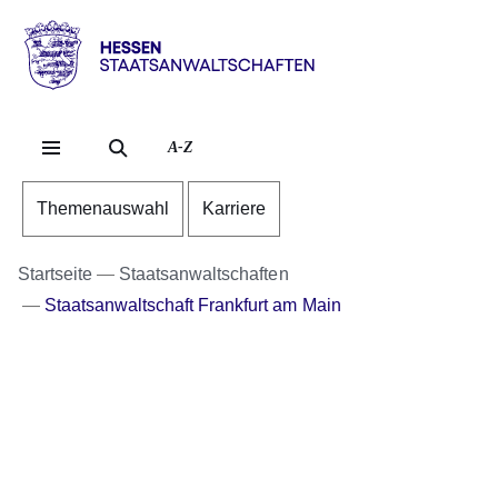
Direkt zum Kopf der S
Direkt zum Inhalt
Direkt zum Fuß der Se
Hessen
-
Staatsanwaltschaften
A-Z
Themenauswahl
Karriere
Startseite
Staatsanwaltschaften
Staatsanwaltschaft Frankfurt am Main