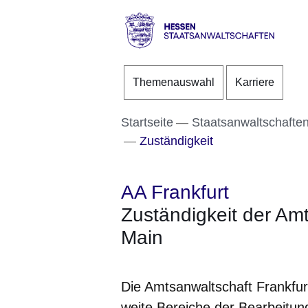
Direkt zum Kopf der S
Direkt zum Inhalt
Direkt zum Fuß der Se
Hessen
-
Themenauswahl
Karriere
Staatsanwaltschaften
Startseite
Staatsanwaltschafte
Zuständigkeit
AA Frankfurt
Zuständigkeit der Am
Main
Die Amtsanwaltschaft Frankfurt
weite Bereiche der Bearbeitung