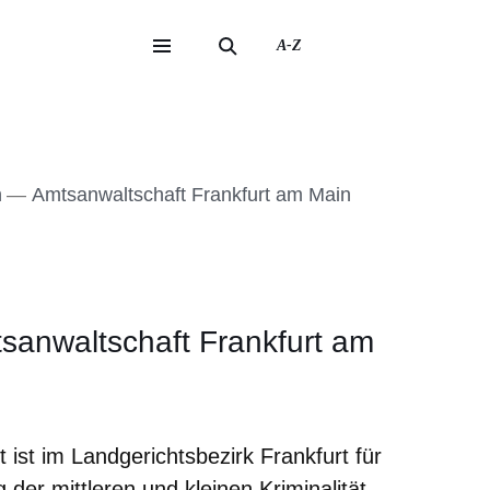
A-Z
eite
ite
n
Amtsanwaltschaft Frankfurt am Main
tsanwaltschaft Frankfurt am
 ist im Landgerichtsbezirk Frankfurt für
 der mittleren und kleinen Kriminalität