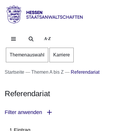
Direkt zum Kopf der Se
Direkt zum Inhalt
Direkt zum Fuß der Sei
Hessen
-
Staatsanwaltschaften
A-Z
Themenauswahl
Karriere
Startseite
Themen A bis Z
Referendariat
Referendariat
Filter anwenden
1 Eintrag