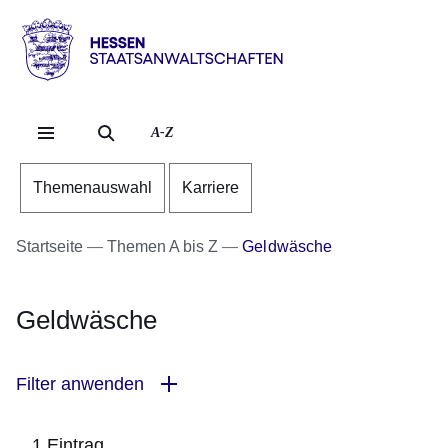
Direkt zum Kopf der Se
Direkt zum Inhalt
Direkt zum Fuß der Sei
Hessen
-
Staatsanwaltschaften
A-Z
Themenauswahl
Karriere
Startseite
Themen A bis Z
Geldwäsche
Geldwäsche
Filter anwenden
1 Eintrag