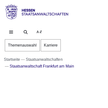
Direkt zum Kopf der S
Direkt zum Inhalt
Direkt zum Fuß der Se
Hessen
-
Staatsanwaltschaften
A-Z
Themenauswahl
Karriere
Startseite
Staatsanwaltschaften
Staatsanwaltschaft Frankfurt am Main